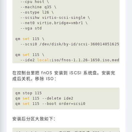
  --cpu host \

  --machine q35 \

  --ostype l26 \

  --scsihw virtio-scsi-single \

  --net0 virtio,bridge=vmbr1 \

  --vga std

qm 
set
 115 \

  --scsi0 /dev/disk/by-id/scsi-360014051625c0881
qm 
set
 115 \

  --ide2 
local
:iso/fnos-1.1.26-1650.iso,media=cdr
qm 
set
 115 --boot order=ide2\;scsi0

在控制台里把 fnOS 安装到 iSCSI 系统盘。安装完
成后关机，移除 ISO：
qm stop 115

qm 
set
 115 --delete ide2

qm 
set
安装后分区大致如下：