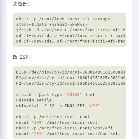
先备份：
mkdir -p /root/fnos-iscsi-efi-backups

stamp=$(date +%Y%m%d-%H%M%S)

sfdisk -d /dev/sda > /root/fnos-iscsi-efi-backup
dd 
if
=/dev/sda of=/root/fnos-iscsi-efi-backups/s
dd 
if
=/dev/sda1 of=/root/fnos-iscsi-efi-backups/
改 ESP：
DISK=/dev/disk/by-id/scsi-360014051625c0881b9d4f5
P1=/dev/disk/by-id/scsi-360014051625c0881b9d4f5ea
P2=/dev/disk/by-id/scsi-360014051625c0881b9d4f5ea
sfdisk --part-type 
"
$DISK
"
 1 ef

udevadm settle

mkfs.vfat -F 32 -n FNOS_EFI 
"
$P1
"
mkdir -p /mnt/fnos-iscsi-root

mount 
"
$P2
"
 /mnt/fnos-iscsi-root

mkdir -p /mnt/fnos-iscsi-root/boot/efi

mount 
"
$P1
"