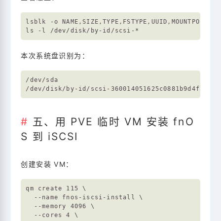
lsblk -o NAME,SIZE,TYPE,FSTYPE,UUID,MOUNTPOINTS

本次系统盘识别为：
/dev/sda

五、用 PVE 临时 VM 安装 fnO
S 到 iSCSI
创建安装 VM：
qm create 115 \

  --name fnos-iscsi-install \

  --memory 4096 \

  --cores 4 \
