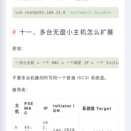
ssh root@192.168.31.6 
'systemctl disable --now d
十一、多台无盘小主机怎么扩展
原则：
不要多台机器同时写同一个普通 iSCSI 系统盘。
推荐表：
PXE
主
Initiator I
MA
IP
系统盘 Target
QN
机
C
19
h
48:
2.
iqn.2026