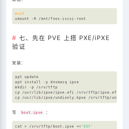
exit
七、先在 PVE 上搭 PXE/iPXE
验证
安装：
apt update

apt install -y dnsmasq ipxe

mkdir -p /srv/tftp

cp /usr/lib/ipxe/ipxe.efi /srv/tftp/ipxe.efi

写
：
boot.ipxe
cat > /srv/tftp/boot.ipxe <<
'EOF'