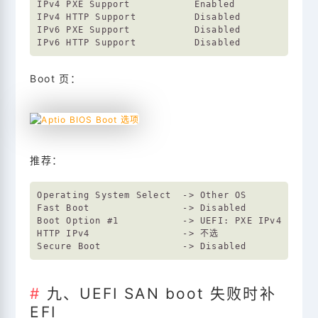
IPv4 PXE Support           Enabled

IPv4 HTTP Support          Disabled

IPv6 PXE Support           Disabled

Boot 页：
推荐：
Operating System Select  -> Other OS

Fast Boot                -> Disabled

Boot Option #1           -> UEFI: PXE IPv4 Int...
HTTP IPv4                -> 不选

九、UEFI SAN boot 失败时补
EFI