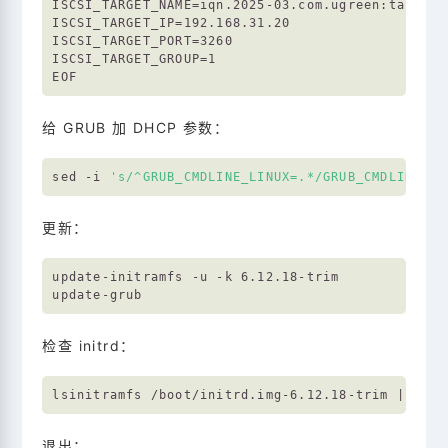
ISCSI_TARGET_NAME=iqn.2025-03.com.ugreen:target-1
ISCSI_TARGET_IP=192.168.31.20

ISCSI_TARGET_PORT=3260

ISCSI_TARGET_GROUP=1

给 GRUB 加 DHCP 参数：
sed -i 
's/^GRUB_CMDLINE_LINUX=.*/GRUB_CMDLINE_LI
更新：
update-initramfs -u -k 6.12.18-trim

检查 initrd：
lsinitramfs /boot/initrd.img-6.12.18-trim | grep
退出：