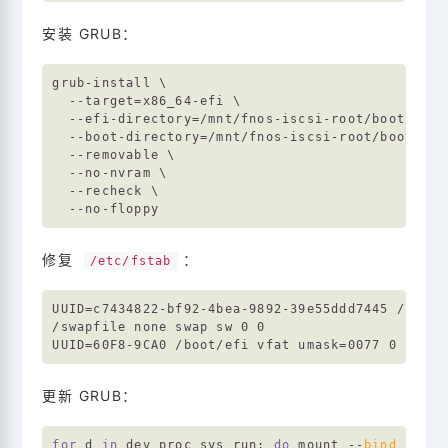
安装 GRUB：
grub-install \

  --target=x86_64-efi \

  --efi-directory=/mnt/fnos-iscsi-root/boot/efi \
  --boot-directory=/mnt/fnos-iscsi-root/boot \

  --removable \

  --no-nvram \

  --recheck \

修复
：
/etc/fstab
UUID=c7434822-bf92-4bea-9892-39e55ddd7445 / ext4
/swapfile none swap sw 0 0

更新 GRUB：
for
 d 
in
 dev proc sys run; 
do
 mount --
bind
 /
$d
 /