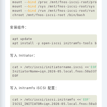
mount --
bind
 /proc /mnt/fnos-iscsi-root/proc

mount --
bind
 /sys /mnt/fnos-iscsi-root/sys

mount --
bind
 /run /mnt/fnos-iscsi-root/run

安装组件：
apt update

写入 Initiator：
cat > /etc/iscsi/initiatorname.iscsi <<
'EOF'
InitiatorName=iqn.2026-05.local.fnos:50a337b00d

写入 initramfs iSCSI 配置：
cat > /etc/iscsi/iscsi.initramfs <<
'EOF'
ISCSI_INITIATOR=iqn.2026-05.local.fnos:50a337b00d