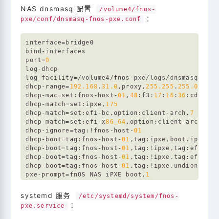
NAS dnsmasq 配置
/volume4/fnos-
：
pxe/conf/dnsmasq-fnos-pxe.conf
interface
=bridge0

port
=
0
log-facility
dhcp-range
=
192.168
.
31.0
,proxy,
255.255
.
255.0
dhcp-mac
=set:fnos-host-
01
,
48
:f3:
17
:
16
:
36
dhcp-match
=set:ipxe,
175
dhcp-match
=set:efi-bc,option:client-arch,
7
dhcp-match
=set:efi-x
86_64
,option:client-arch,
9
dhcp-ignore
=tag:!fnos-host-
01
dhcp-boot
=tag:fnos-host-
01
,tag:ipxe,boot.ipxe,
19
dhcp-boot
=tag:fnos-host-
01
,tag:!ipxe,tag:efi-bc,
dhcp-boot
=tag:fnos-host-
01
,tag:!ipxe,tag:efi-x
86
dhcp-boot
=tag:fnos-host-
01
,tag:!ipxe,undionly.kp
pxe-prompt
=fnOS NAS iPXE boot,
1
pxe-service
=tag:fnos-host-
01
,tag:!ipxe,BC_EFI,fn
pxe-service
=tag:fnos-host-
01
,tag:!ipxe,x86-
64
_EF
systemd 服务
/etc/systemd/system/fnos-
pxe-service
=tag:fnos-host-
01
,tag:!ipxe,x86PC,fnO
：
pxe.service
tftp-root