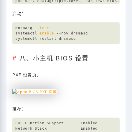
pxe-service
=tag:!ipxe,x86PC,fnOS iPXE BIOS,undio
tftp-root
启动：
dnsmasq --
test
systemctl 
enable
 --now dnsmasq

八、小主机 BIOS 设置
PXE 设置页：
推荐：
PXE Function Support       Enabled

Network Stack              Enabled
