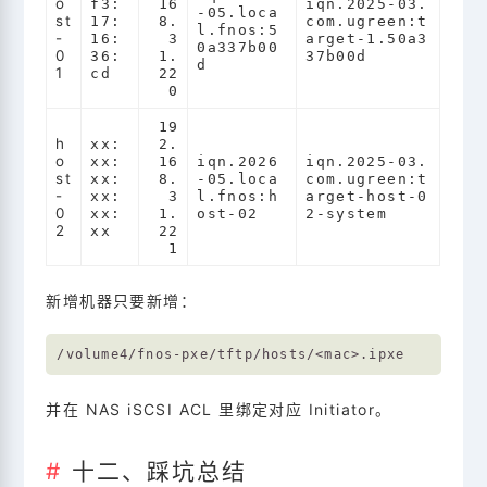
o
f3:
16
iqn.2025-03.
-05.loca
st
17:
8.
com.ugreen:t
l.fnos:5
-
16:
3
arget-1.50a3
0a337b00
0
36:
1.
37b00d
d
1
cd
22
0
19
h
xx:
2.
o
xx:
16
iqn.2026
iqn.2025-03.
st
xx:
8.
-05.loca
com.ugreen:t
-
xx:
3
l.fnos:h
arget-host-0
0
xx:
1.
ost-02
2-system
2
xx
22
1
新增机器只要新增：
并在 NAS iSCSI ACL 里绑定对应 Initiator。
十二、踩坑总结