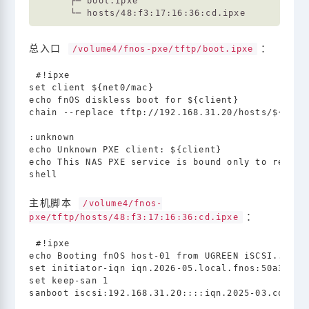
      ├─ boot.ipxe

总入口
：
/volume4/fnos-pxe/tftp/boot.ipxe
#!ipxe

set client ${net0/mac}

echo fnOS diskless boot for ${client}

chain --replace tftp://192.168.31.20/hosts/${clien
:unknown

echo Unknown PXE client: ${client}

echo This NAS PXE service is bound only to registe
主机脚本
/volume4/fnos-
：
pxe/tftp/hosts/48:f3:17:16:36:cd.ipxe
#!ipxe

echo Booting fnOS host-01 from UGREEN iSCSI...

set initiator-iqn iqn.2026-05.local.fnos:50a337b00
set keep-san 1
