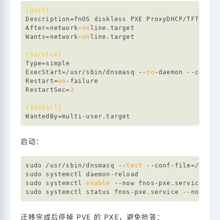
[Unit]
Description
After
=network-
on
Wants
=network-
on
line.target

[Service]
Type
ExecStart
=/usr/sbin/dnsmasq --
no
Restart
=
on
RestartSec
=
3
[Install]
WantedBy
启动：
sudo /usr/sbin/dnsmasq --
test
 --conf-file=/volum
sudo systemctl daemon-reload

sudo systemctl 
enable
 --now fnos-pxe.service

迁移完成后停掉 PVE 的 PXE，避免抢答：