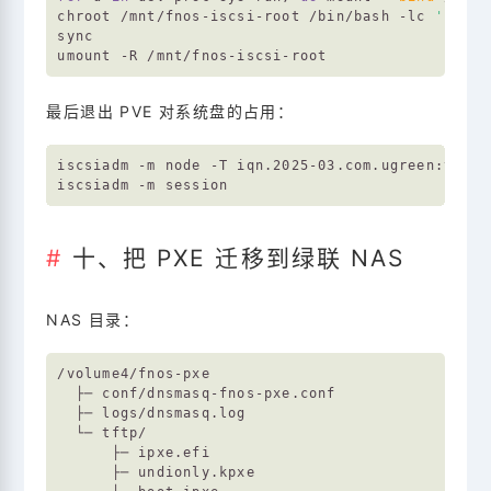
chroot /mnt/fnos-iscsi-root /bin/bash -lc 
'updat
sync

最后退出 PVE 对系统盘的占用：
iscsiadm -m node -T iqn.2025-03.com.ugreen:targe
十、把 PXE 迁移到绿联 NAS
NAS 目录：
/volume4/fnos-pxe

  ├─ conf/dnsmasq-fnos-pxe.conf

  ├─ logs/dnsmasq.log

  └─ tftp/

      ├─ ipxe.efi

      ├─ undionly.kpxe
