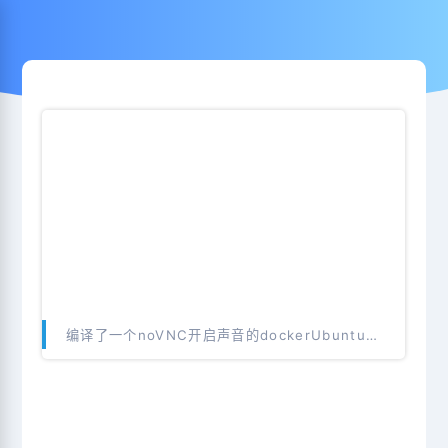
编译了一个noVNC开启声音的dockerUbuntu20.4中文镜像