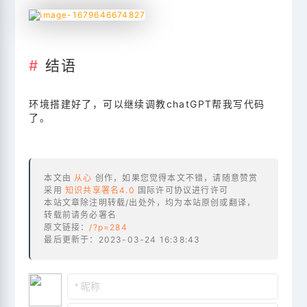
    num_classes = 
10
    epochs = 
12
# input image dimensions
    img_rows, img_cols = 
28
, 
28
结语
# the data, split between train and test set
    (x_train, y_train), (x_test, y_test) = mnist.
环境搭建好了，可以继续调教chatGPT帮我写代码
了。
if
 K.image_data_format() == 
'channels_first'
        x_train = x_train.reshape(x_train.shape[
        x_test = x_test.reshape(x_test.shape[
0
],
        input_shape = (
1
, img_rows, img_cols)

else
:

本文由
从心
创作，如果您觉得本文不错，请随意赞赏
        x_train = x_train.reshape(x_train.shape[
采用
知识共享署名4.0
国际许可协议进行许可
        x_test = x_test.reshape(x_test.shape[
0
],
本站文章除注明转载/出处外，均为本站原创或翻译，
        input_shape = (img_rows, img_cols, 
1
)

转载前请务必署名
原文链接：
/?p=284
    x_train = x_train.astype(
'float32'
)

最后更新于：2023-03-24 16:38:43
    x_test = x_test.astype(
'float32'
)

    x_train /= 
255
    x_test /= 
255
    print(
'x_train shape:'
, x_train.shape)

    print(x_train.shape[
0
], 
'train samples'
)
