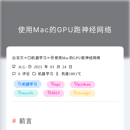
使用Mac的GPU跑神经网络
首页
机器学习使用Mac的GPU跑神经网络

从心

2023 年 03 月 24 日

0 评论

机器学习

热度1801℃
机器学习
api
python
macOs
2023
chatgpt
前言