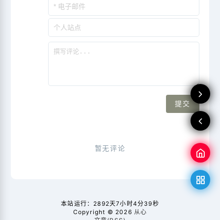
    print(x_test.shape[
0
], 
'test samples'
)

# convert class vectors to binary class matr
    y_train = keras.utils.to_categorical(y_train,
    y_test = keras.utils.to_categorical(y_test, n
    model = Sequential()

    model.add(Conv2D(
32
, kernel_size=(
3
, 
3
),

                     activation=
'relu'
,

                     input_shape=input_shape))

    model.add(Conv2D(
64
, (
3
, 
3
), activation=
'rel
    model.add(MaxPooling2D(pool_size=(
2
, 
2
)))

    model.add(Dropout(
0.25
))

    model.add(Flatten())

    model.add(Dense(
128
, activation=
'relu'
))

    model.add(Dropout(
0.5
))

    model.add(Dense(num_classes, activation=
'sof
    model.compile(loss=keras.losses.categorical_c
                  optimizer=keras.optimizers.Adad
                  metrics=[
'accuracy'
])

    model.fit(x_train, y_train,

本站运行：
2892天7小时4分39秒
              batch_size=batch_size,

Copyright © 2026
从心
              epochs=epochs,
