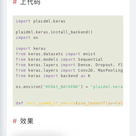
上代码
import
 plaidml.keras

import
 os

import
from
 keras.datasets 
import
from
 keras.models 
import
from
 keras.layers 
import
from
 keras.layers 
import
from
 keras 
import
 backend 
as
 K

os.environ[
"KERAS_BACKEND"
] = 
"plaidml.keras.bac
def
test_speed_of_device
(
use_tensorflow=False
):
'''Trains a simple convnet on the MNIST datas
    Gets to 99.25% test accuracy after 12 epochs

效果
    (there is still a lot of margin for parameter
    16 seconds per epoch on a GRID K520 GPU.

    '''
    batch_size = 
128